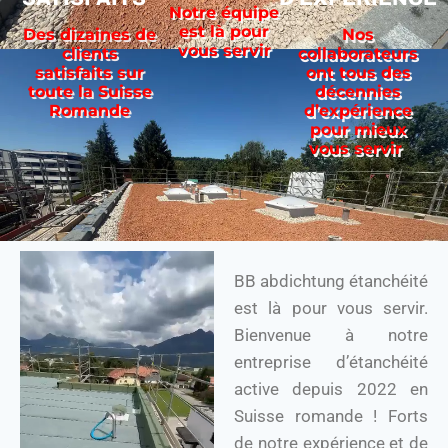
Notre équipe
est là pour
Des dizaines de
Nos
vous servir
clients
collaborateurs
satisfaits sur
ont tous des
toute la Suisse
décennies
Romande
d’expérience
pour mieux
vous servir
BB abdichtung étanchéité
est là pour vous servir.
Bienvenue à notre
entreprise d’étanchéité
active depuis 2022 en
Suisse romande ! Forts
de notre expérience et de