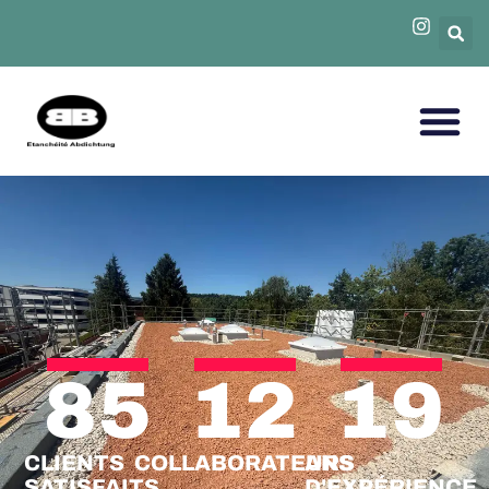
85
12
19
CLIENTS
COLLABORATEURS
ANS
SATISFAITS
D'EXPÉRIENCE