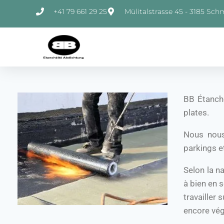
+41 79 661 29 25
Mülitalstrasse 45 - 3185 Sch
BB Étanché
plates.
Nous nous
parkings e
Selon la n
à bien en 
travailler 
encore vég